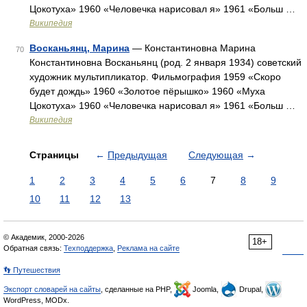
Цокотуха» 1960 «Человечка нарисовал я» 1961 «Больш …
Википедия
Восканьянц, Марина
— Константиновна Марина
70
Константиновна Восканьянц (род. 2 января 1934) советский
художник мультипликатор. Фильмография 1959 «Скоро
будет дождь» 1960 «Золотое пёрышко» 1960 «Муха
Цокотуха» 1960 «Человечка нарисовал я» 1961 «Больш …
Википедия
Страницы
←
Предыдущая
Следующая
→
1
2
3
4
5
6
7
8
9
10
11
12
13
© Академик, 2000-2026
18+
Обратная связь:
Техподдержка
,
Реклама на сайте
👣 Путешествия
Экспорт словарей на сайты
, сделанные на PHP,
Joomla,
Drupal,
WordPress, MODx.