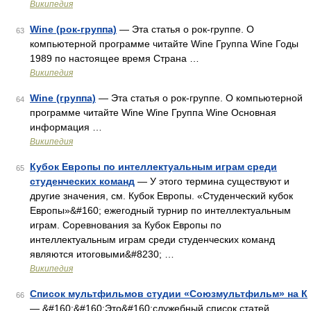
Википедия
Wine (рок-группа)
— Эта статья о рок‐группе. О
63
компьютерной программе читайте Wine Группа Wine Годы
1989 по настоящее время Страна …
Википедия
Wine (группа)
— Эта статья о рок‐группе. О компьютерной
64
программе читайте Wine Wine Группа Wine Основная
информация …
Википедия
Кубок Европы по интеллектуальным играм среди
65
студенческих команд
— У этого термина существуют и
другие значения, см. Кубок Европы. «Студенческий кубок
Европы»&#160; ежегодный турнир по интеллектуальным
играм. Соревнования за Кубок Европы по
интеллектуальным играм среди студенческих команд
являются итоговыми&#8230; …
Википедия
Список мультфильмов студии «Союзмультфильм» на К
66
— &#160;&#160;Это&#160;служебный список статей,