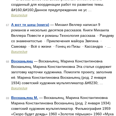
созданный для координации работ по развитию темы.
&#160;&#160;Данное предупреждение не ус …
Википедия
А вот те шиш (книга)
— Михаил Веллер написал 9
67
романов и несколько десятков рассказов. Книги Михаила
Веллера Повести и романы Технология рассказа · Рандеву
со знаменитостью · Приключения майора Звягина ·
Самовар · Всё о жизни · Гонец из Пизы · Кассандра · …
Википедия
Восканьянц
— Восканьянц, Марина Константиновна
68
Восканьянц, Марина Константиновна Эта статья содержит
заготовку карточки художника. Помогите проекту, заполнив
её. Марина Константиновна Восканьянц (род. 2 января
1934) советский художник мультипликатор.&#8230; …
Википедия
Восканьянц М.
— Восканьянц, Марина Константиновна
69
Марина Константиновна Восканьянц (род. 2 января 1934)
советский художник мультипликатор. Фильмография 1959
«Скоро будет дождь» 1960 «Золотое пёрышко» 1960 «Муха