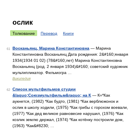
ослик
Толкование
Перевод
Книги
Восканьянц, Марина Константиновна
— Марина
61
Константиновна Восканьянц Дата рождения: 2&#160;января
1934(1934 01 02) (78&#160;лет) Марина Константиновна
Восканьянц (род. 2 января 1934)&#160; советский художник
мультипликатор. Фильмогра …
Википедия
Список мультфильмов студии
62
&laquo;Союзмультфильм&raquo; на К
— К=*Как
аукнется, (1982) *Как будто, (1981) *Как верблюжонок и
ослик в школу ходили, (1975) *Как грибы с горохом воевали,
(1977) *Как дед великое равновесие нарушил, (1976) *Как
козлик землю держал, (1974) *Как котёнку построили дом,
(1963) *Как&#8230; …